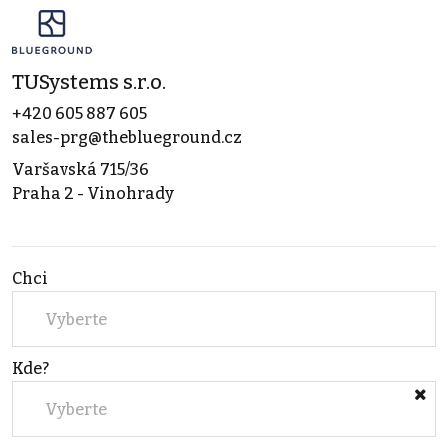
TUSystems s.r.o.
+420 605 887 605
sales-prg@theblueground.cz
Varšavská 715/36
Praha 2 - Vinohrady
Chci
Vyberte
Kde?
Vyberte