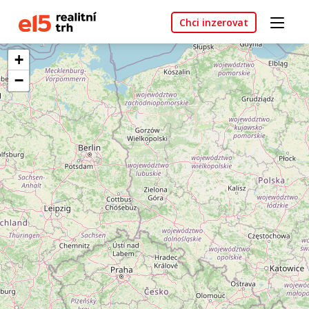
Chci inzerovat
+
−