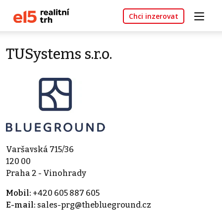
Chci inzerovat
TUSystems s.r.o.
Varšavská 715/36
120 00
Praha 2 - Vinohrady
Mobil:
+420 605 887 605
E-mail:
sales-prg@theblueground.cz