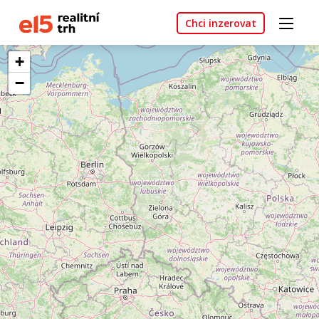
Chci inzerovat
+
−