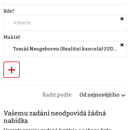
Kde?
Vyberte
Makléř
Tomáš Neugeboren (Realitní kancelář JUDr.Křen)
+
Řadit podle:
Od nejnovějšího
Vašemu zadání neodpovídá žádná
nabídka