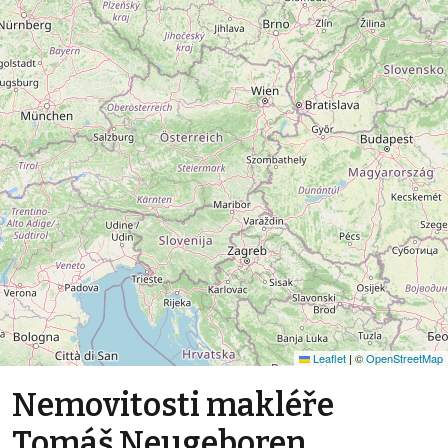
Leaflet
|
©
OpenStreetMap
Nemovitosti makléře
Tomáš Neugeboren