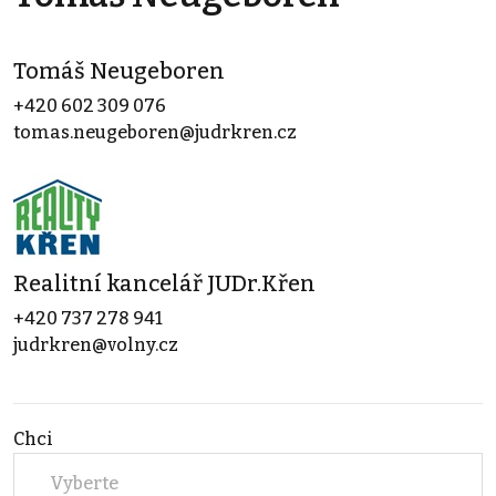
Tomáš Neugeboren
+420 602 309 076
tomas.neugeboren@judrkren.cz
Realitní kancelář JUDr.Křen
+420 737 278 941
judrkren@volny.cz
Chci
Vyberte