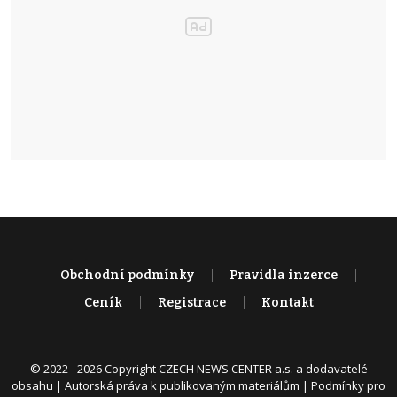
Obchodní podmínky
Pravidla inzerce
Ceník
Registrace
Kontakt
© 2022 - 2026 Copyright CZECH NEWS CENTER a.s. a dodavatelé
obsahu |
Autorská práva k publikovaným materiálům
|
Podmínky pro