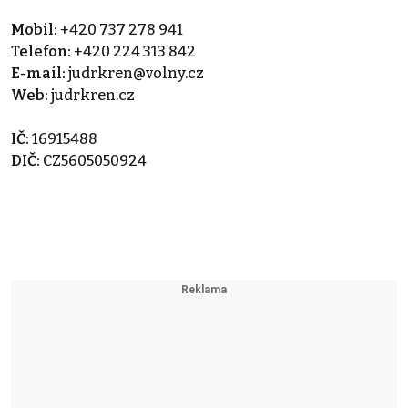
Mobil:
+420 737 278 941
Telefon:
+420 224 313 842
E-mail:
judrkren@volny.cz
Web:
judrkren.cz
IČ:
16915488
DIČ:
CZ5605050924