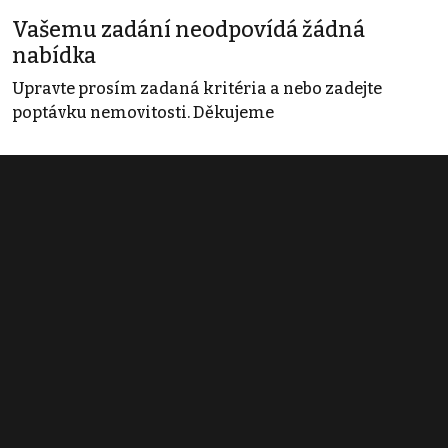
Vašemu zadání neodpovídá žádná
nabídka
Upravte prosím zadaná kritéria a nebo zadejte
poptávku nemovitosti. Děkujeme
Obchodní podmínky
Pravidla inzerce
Ceník
Registrace
Kontakt
© 2022 - 2026 Copyright CZECH NEWS CENTER a.s. a dodavatelé
obsahu |
Autorská práva k publikovaným materiálům
|
Podmínky pro
užívání služby informační společnosti
|
Informace o zpracování
osobních údajů
|
Cookies
|
Nastavení soukromí
|
Vlastnická
struktura
|
Jednotné kontaktní místo / Single Point of Contact
|
Podat