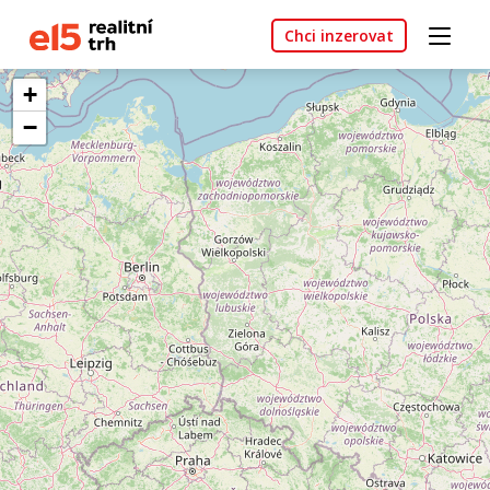
Chci inzerovat
+
−