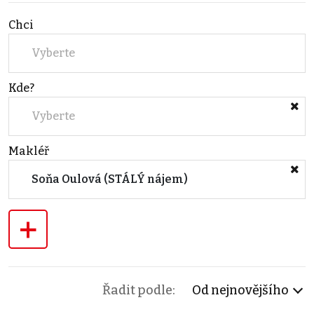
Chci
Vyberte
Kde?
Vyberte
Makléř
Soňa Oulová (STÁLÝ nájem)
+
Řadit podle:
Od nejnovějšího