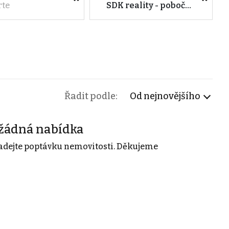
rte
SDK reality - pobočka Hodonín
Řadit podle:
Od nejnovějšího
žádná nabídka
adejte poptávku nemovitosti. Děkujeme