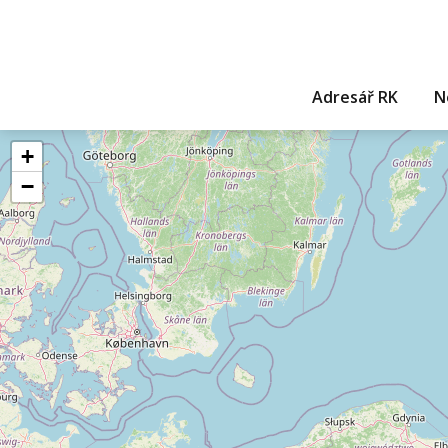
Adresář RK
N
+
−