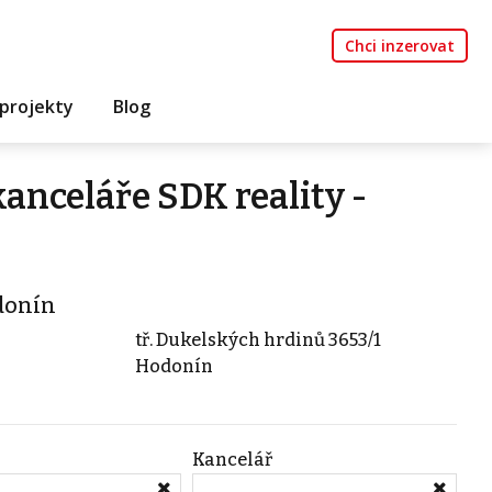
Chci inzerovat
projekty
Blog
kanceláře SDK reality -
donín
tř. Dukelských hrdinů 3653/1
Hodonín
Kancelář