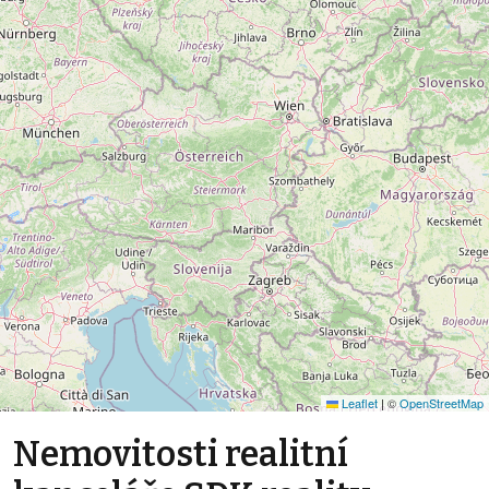
Leaflet
|
©
OpenStreetMap
Nemovitosti realitní