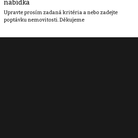
nabídka
Upravte prosím zadaná kritéria a nebo zadejte
poptávku nemovitosti. Děkujeme
Obchodní podmínky
Pravidla inzerce
Ceník
Registrace
Kontakt
© 2022 - 2026 Copyright CZECH NEWS CENTER a.s. a dodavatelé
obsahu |
Autorská práva k publikovaným materiálům
|
Podmínky pro
užívání služby informační společnosti
|
Informace o zpracování
osobních údajů
|
Cookies
|
Nastavení soukromí
|
Vlastnická
struktura
|
Jednotné kontaktní místo / Single Point of Contact
|
Podat
oznámení