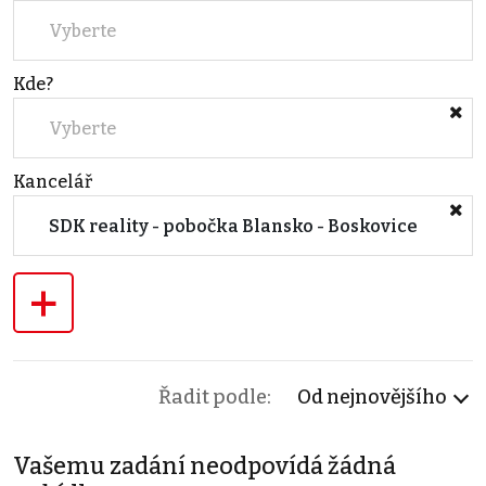
Vyberte
Kde?
Vyberte
Kancelář
SDK reality - pobočka Blansko - Boskovice
+
Řadit podle:
Od nejnovějšího
Vašemu zadání neodpovídá žádná