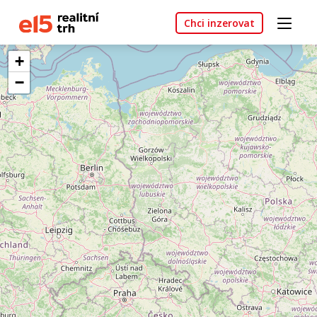
Chci inzerovat
+
−