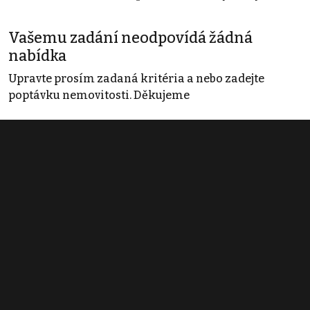
Vašemu zadání neodpovídá žádná
nabídka
Upravte prosím zadaná kritéria a nebo zadejte
poptávku nemovitosti. Děkujeme
Obchodní podmínky
Pravidla inzerce
Ceník
Registrace
Kontakt
© 2022 - 2026 Copyright CZECH NEWS CENTER a.s. a dodavatelé
obsahu |
Autorská práva k publikovaným materiálům
|
Podmínky pro
užívání služby informační společnosti
|
Informace o zpracování