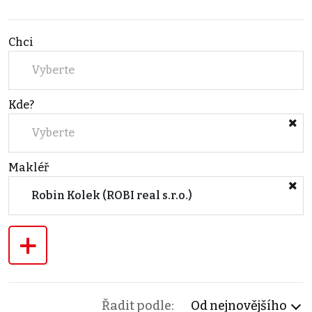
Chci
Vyberte
Kde?
Vyberte
Makléř
Robin Kolek (ROBI real s.r.o.)
+
Řadit podle:
Od nejnovějšího