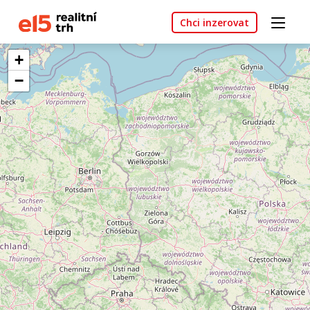
Chci inzerovat
+
−