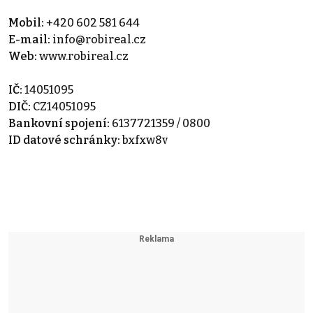
Mobil:
+420 602 581 644
E-mail:
info@robireal.cz
Web:
www.robireal.cz
IČ:
14051095
DIČ:
CZ14051095
Bankovní spojení:
6137721359 / 0800
ID datové schránky:
bxfxw8v