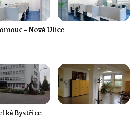
lomouc - Nová Ulice
lká Bystřice