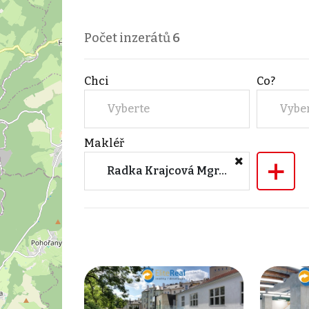
Počet inzerátů
6
Chci
Co?
Vyberte
Vybe
Makléř
+
Radka Krajcová Mgr. Zdeněk Gaďourek (Elite real service s.r.o.)