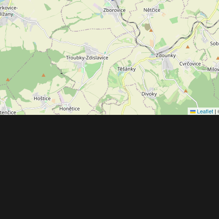
Leaflet
|
Obchodní 
© 2022 - 2026 Copyright CZECH NEWS CENT
společnosti
|
Informace o zpracování osobníc