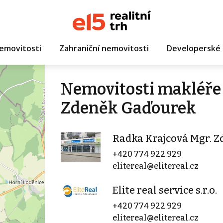
emovitosti
Zahraniční nemovitosti
Developerské 
Nemovitosti makléře 
Zdeněk Gaďourek
Radka Krajcová Mgr. 
+420 774 922 929
elitereal@elitereal.cz
Elite real service s.r.o.
+420 774 922 929
elitereal@elitereal.cz