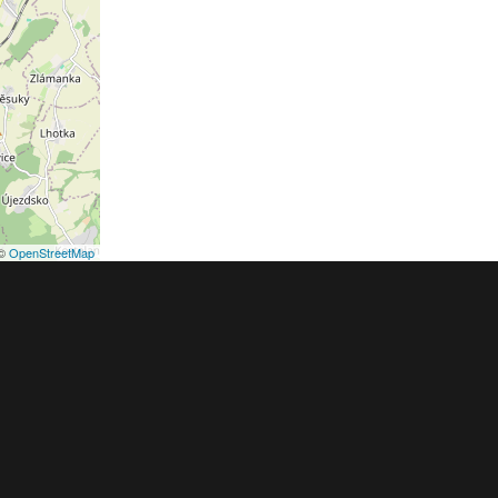
©
OpenStreetMap
podmínky
Pravidla inzerce
Ceník
Registrace
ER a.s. a dodavatelé obsahu |
Autorská práva k publikovaným materiálů
h údajů
|
Cookies
|
Nastavení soukromí
|
Vlastnická struktura
|
Jednotné k