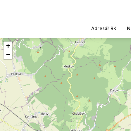
Adresář RK
N
+
−