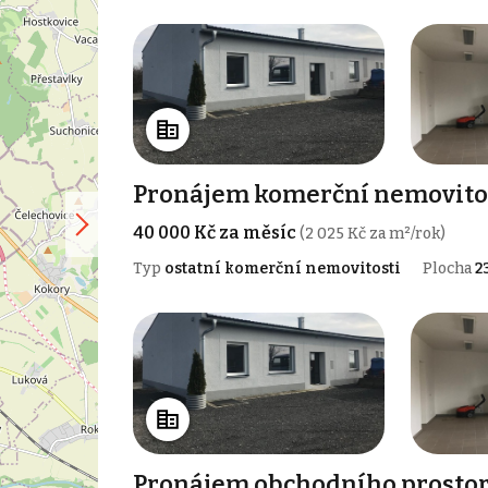
Pronájem komerční nemovitost
40 000 Kč za měsíc
(2 025 Kč za m²/rok)
Typ
ostatní komerční nemovitosti
Plocha
2
Pronájem obchodního prostoru