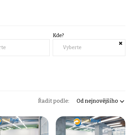
Kde?
rte
Vyberte
Řadit podle:
Od nejnovějšího