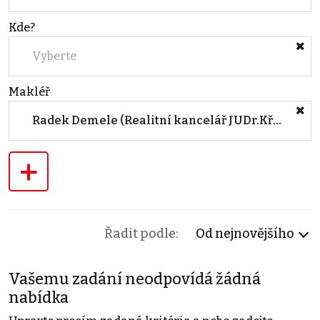
Kde?
Vyberte
Makléř
Radek Demele (Realitní kancelář JUDr.Křen)
+
Řadit podle:
Od nejnovějšího
Vašemu zadání neodpovídá žádná
nabídka