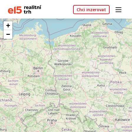
Chci inzerovat
+
−