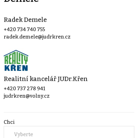
Radek Demele
+420 734 740 755
radek.demele@judrkren.cz
Realitní kancelář JUDr.Křen
+420 737 278 941
judrkren@volny.cz
Chci
Vyberte