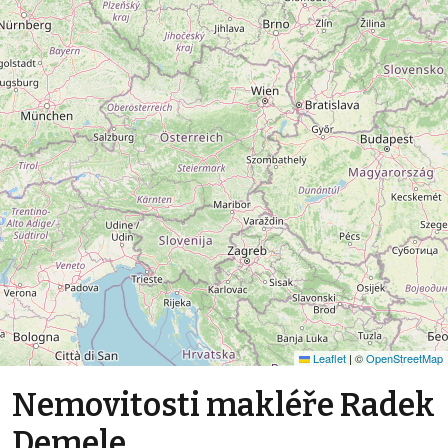
Leaflet
|
©
OpenStreetMap
Nemovitosti makléře Radek
Demele