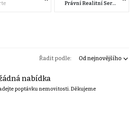
rte
Právní Realitní Servis, s.r.o.
Řadit podle:
Od nejnovějšího
žádná nabídka
adejte poptávku nemovitosti. Děkujeme