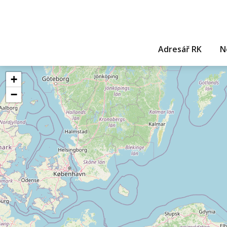
Adresář RK
N
+
−