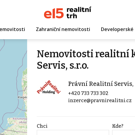
emovitosti
Zahraniční nemovitosti
Developerské 
Nemovitosti realitní 
Servis, s.r.o.
Právní Realitní Servis, s
+420 733 733 302
inzerce@pravnirealitni.cz
Chci
Kde?