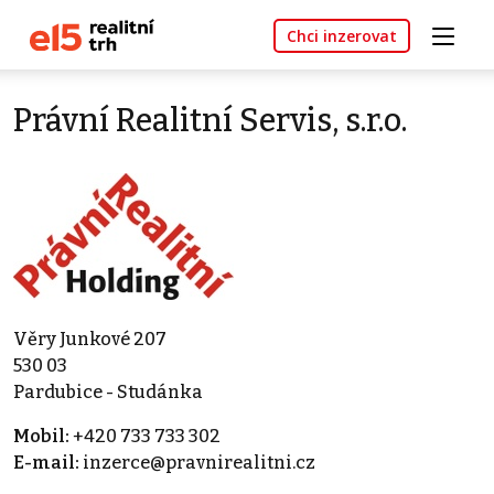
Chci inzerovat
Právní Realitní Servis, s.r.o.
Věry Junkové 207
530 03
Pardubice - Studánka
Mobil:
+420 733 733 302
E-mail:
inzerce@pravnirealitni.cz