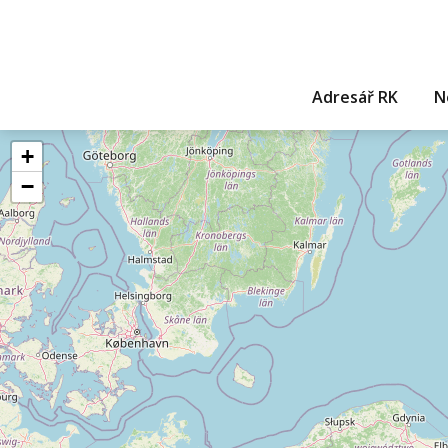
Adresář RK
N
+
−