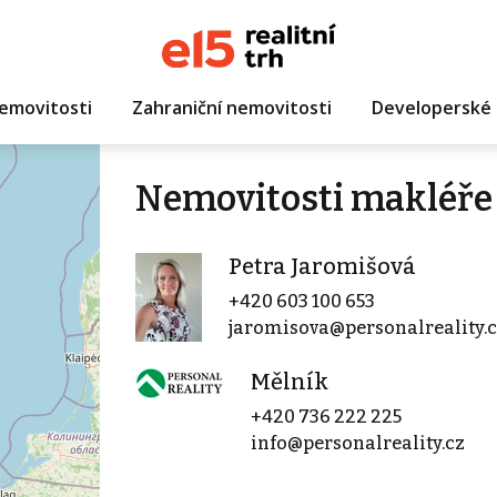
emovitosti
Zahraniční nemovitosti
Developerské 
Nemovitosti makléře 
Petra Jaromišová
+420 603 100 653
jaromisova@personalreality.c
Mělník
+420 736 222 225
info@personalreality.cz