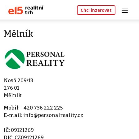
Chci inzerovat
Mělník
Nová 209/13
276 01
Mělník
Mobil:
+420 736 222 225
E-mail:
info@personalreality.cz
IČ:
09121269
DIČ:
CZ09121269