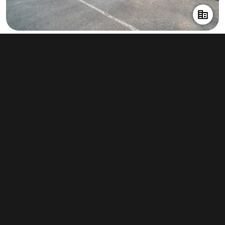
Pronájem skladu 346 m², Osek
30 000 Kč za měsíc
(1 040 Kč za m²/rok)
Typ
sklady
Plocha
346 m²
Obchodní podmínky
Pravidla inzerce
Ceník
Registrace
Kontakt
© 2022 - 2026 Copyright CZECH NEWS CENTER a.s. a dodavatelé
obsahu |
Autorská práva k publikovaným materiálům
|
Podmínky pro