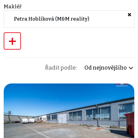
Makléř
Petra Hoblíková (M&M reality)
+
Řadit podle:
Od nejnovějšího