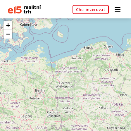
Chci inzerovat
+
−