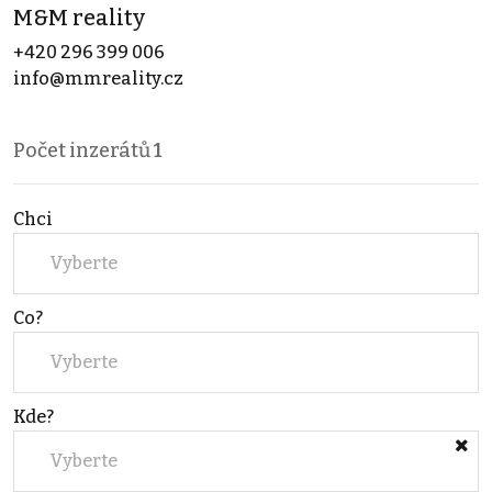
M&M reality
+420 296 399 006
info@mmreality.cz
Počet inzerátů
1
Chci
Vyberte
Co?
Vyberte
Kde?
Vyberte