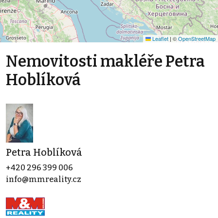
Leaflet
|
©
OpenStreetMap
Nemovitosti makléře Petra
Hoblíková
Petra Hoblíková
+420 296 399 006
info@mmreality.cz