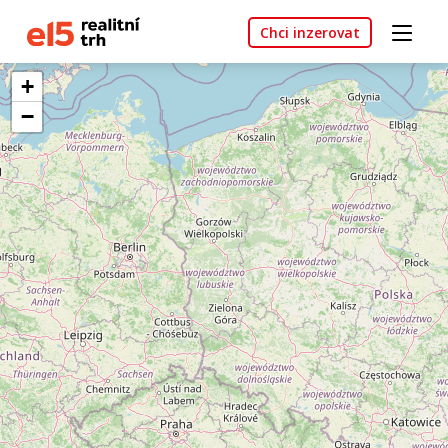
Chci inzerovat
+
−