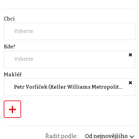
Chci
Vyberte
Kde?
Vyberte
Makléř
Petr Vorlíček (Keller Williams Metropolitan)
+
Řadit podle:
Od nejnovějšího