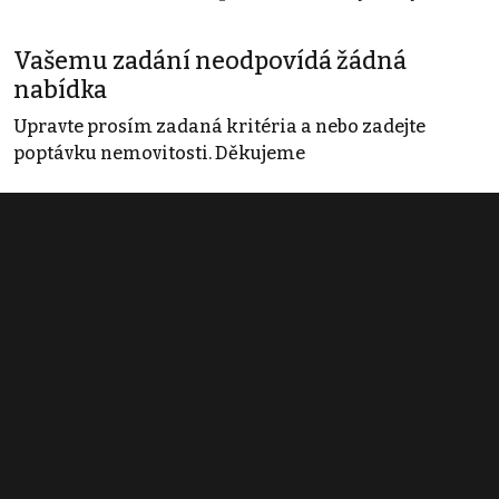
Vašemu zadání neodpovídá žádná
nabídka
Upravte prosím zadaná kritéria a nebo zadejte
poptávku nemovitosti. Děkujeme
Obchodní podmínky
Pravidla inzerce
Ceník
Registrace
Kontakt
© 2022 - 2026 Copyright CZECH NEWS CENTER a.s. a dodavatelé
obsahu |
Autorská práva k publikovaným materiálům
|
Podmínky pro
užívání služby informační společnosti
|
Informace o zpracování