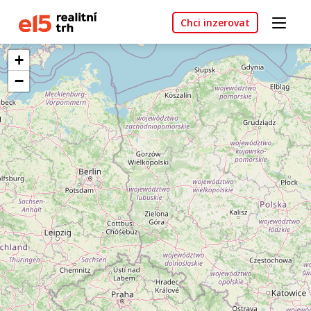
Chci inzerovat
+
−