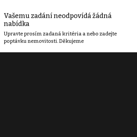
Vašemu zadání neodpovídá žádná
nabídka
Upravte prosím zadaná kritéria a nebo zadejte
poptávku nemovitosti. Děkujeme
Obchodní podmínky
Pravidla inzerce
Ceník
Registrace
Kontakt
© 2022 - 2026 Copyright CZECH NEWS CENTER a.s. a dodavatelé
obsahu |
Autorská práva k publikovaným materiálům
|
Podmínky pro
užívání služby informační společnosti
|
Informace o zpracování