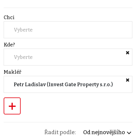
Chci
Vyberte
Kde?
Vyberte
Makléř
Petr Ladislav (Invest Gate Property s.r.o.)
+
Řadit podle:
Od nejnovějšího