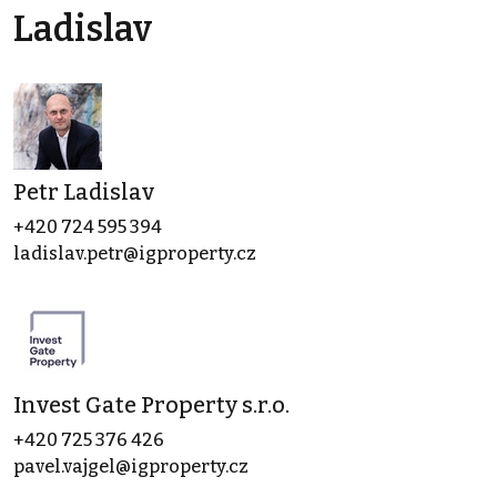
Ladislav
Petr Ladislav
+420 724 595 394
ladislav.petr@igproperty.cz
Invest Gate Property s.r.o.
+420 725 376 426
pavel.vajgel@igproperty.cz