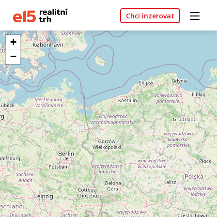
Chci inzerovat
+
−