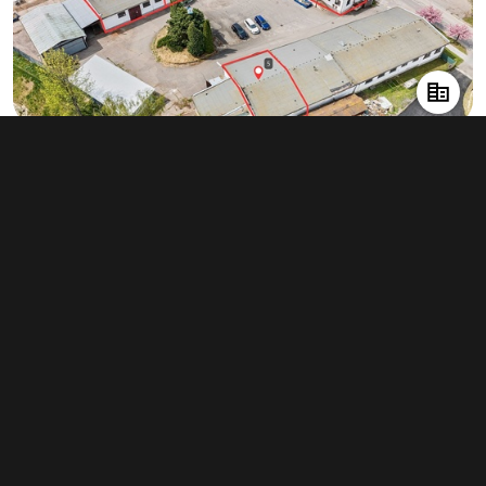
Pronájem skladu 180 m², Jihlava
160 Kč za m²/měsíc
(1 920 Kč za m²/rok)
Typ
sklady
Plocha
180 m²
Obchodní podmínky
Pravidla inzerce
Ceník
Registrace
Kontakt