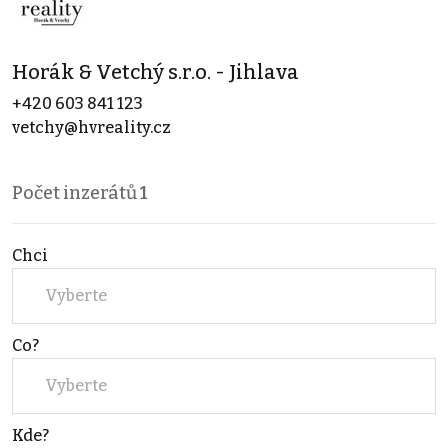
Horák & Vetchý s.r.o. - Jihlava
+420 603 841 123
vetchy@hvreality.cz
Počet inzerátů
1
Chci
Vyberte
Co?
Vyberte
Kde?