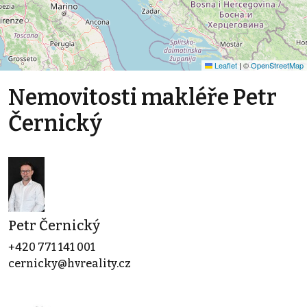
Leaflet
|
©
OpenStreetMap
Nemovitosti makléře Petr
Černický
Petr Černický
+420 771 141 001
cernicky@hvreality.cz