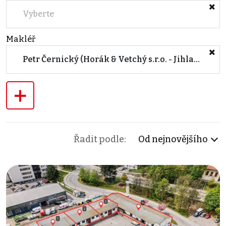
Vyberte
Makléř
Petr Černický (Horák & Vetchý s.r.o. - Jihlava)
+
Řadit podle:
Od nejnovějšího