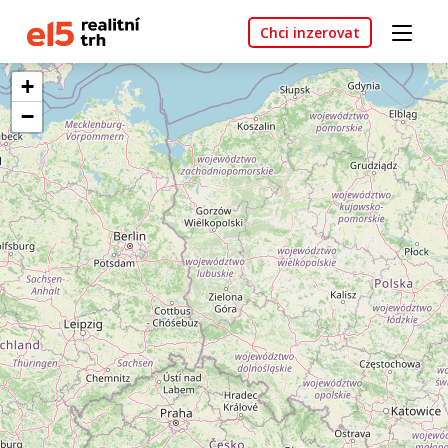
Chci inzerovat
+
−