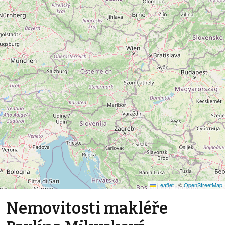
Leaflet
|
©
OpenStreetMap
Nemovitosti makléře