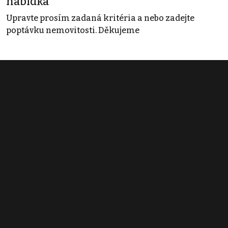
nabídka
Upravte prosím zadaná kritéria a nebo zadejte
poptávku nemovitosti. Děkujeme
Obchodní podmínky
Pravidla inzerce
Ceník
Registrace
Kontakt
© 2022 - 2026 Copyright CZECH NEWS CENTER a.s. a dodavatelé
obsahu |
Autorská práva k publikovaným materiálům
|
Podmínky pro
užívání služby informační společnosti
|
Informace o zpracování
osobních údajů
|
Cookies
|
Nastavení soukromí
|
Vlastnická
struktura
|
Jednotné kontaktní místo / Single Point of Contact
|
Podat
oznámení