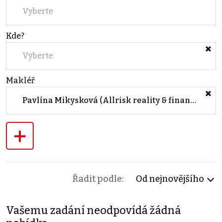
Vyberte
Kde?
Vyberte
Makléř
Pavlína Mikysková (Allrisk reality & finance, a.s., Ostrava)
+
Řadit podle:
Od nejnovějšího
Vašemu zadání neodpovídá žádná