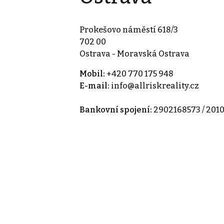
Prokešovo náměstí 618/3
702 00
Ostrava - Moravská Ostrava
Mobil:
+420 770 175 948
E-mail:
info@allriskreality.cz
Bankovní spojení:
2902168573 / 201