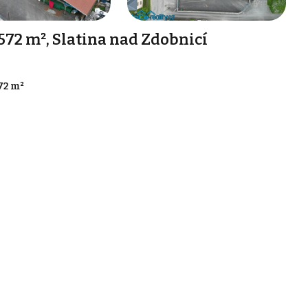
72 m², Slatina nad Zdobnicí
72 m²