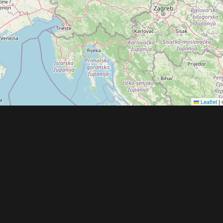
Leaflet
|
Obchodní 
© 2022 - 2026 Copyright CZECH NEWS CENT
společnosti
|
Informace o zpracování osobníc