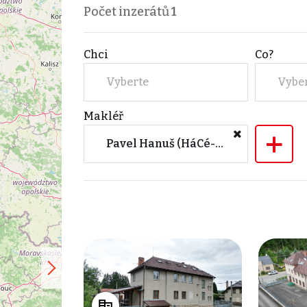
Počet inzerátů
1
Chci
Co?
Vyberte
Vybe
Makléř
+
Pavel Hanuš (HáCé-reality.cz)