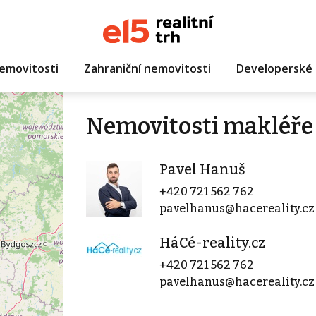
emovitosti
Zahraniční nemovitosti
Developerské 
Nemovitosti makléře
Pavel Hanuš
+420 721 562 762
pavelhanus@hacereality.cz
HáCé-reality.cz
+420 721 562 762
pavelhanus@hacereality.cz