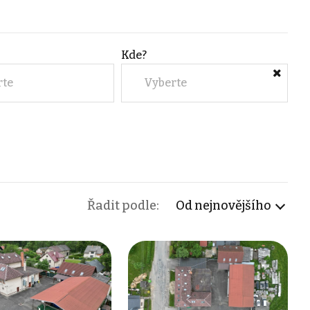
Kde?
rte
Vyberte
Řadit podle:
Od nejnovějšího