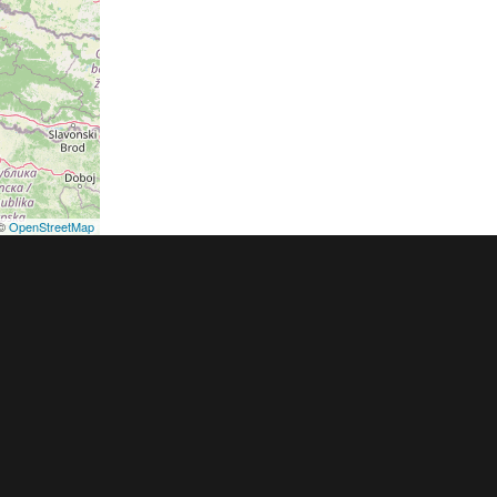
©
OpenStreetMap
podmínky
Pravidla inzerce
Ceník
Registrace
ER a.s. a dodavatelé obsahu |
Autorská práva k publikovaným materiálů
h údajů
|
Cookies
|
Nastavení soukromí
|
Vlastnická struktura
|
Jednotné k
oznámení