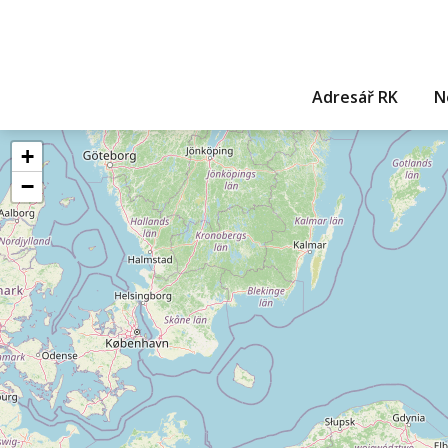
Adresář RK
N
+
−