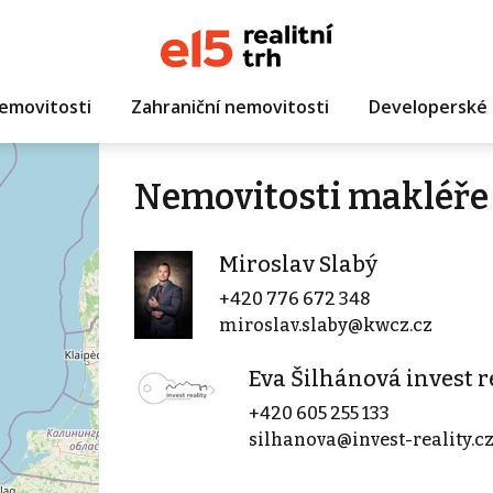
emovitosti
Zahraniční nemovitosti
Developerské 
Nemovitosti makléře 
Miroslav Slabý
+420 776 672 348
miroslav.slaby@kwcz.cz
Eva Šilhánová invest r
+420 605 255 133
silhanova@invest-reality.c