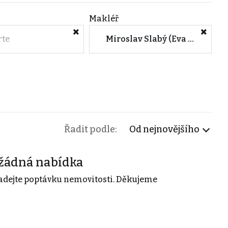
Makléř
rte
Miroslav Slabý (Eva Šilhánová invest reality by Keller Williams)
Řadit podle:
Od nejnovějšího
žádná nabídka
adejte poptávku nemovitosti. Děkujeme