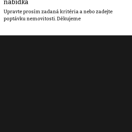
nabídka
Upravte prosím zadaná kritéria a nebo zadejte
poptávku nemovitosti. Děkujeme
Obchodní podmínky
Pravidla inzerce
Ceník
Registrace
Kontakt
© 2022 - 2026 Copyright CZECH NEWS CENTER a.s. a dodavatelé
obsahu |
Autorská práva k publikovaným materiálům
|
Podmínky pro
užívání služby informační společnosti
|
Informace o zpracování
osobních údajů
|
Cookies
|
Nastavení soukromí
|
Vlastnická
struktura
|
Jednotné kontaktní místo / Single Point of Contact
|
Podat
oznámení