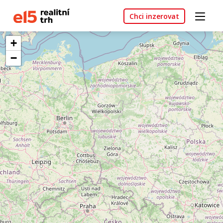
Chci inzerovat
+
−