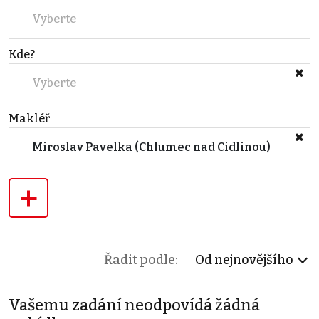
Vyberte
Kde?
Vyberte
Makléř
Miroslav Pavelka (Chlumec nad Cidlinou)
+
Řadit podle:
Od nejnovějšího
Vašemu zadání neodpovídá žádná