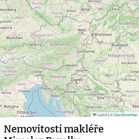
Leaflet
|
©
OpenStreetMap
Nemovitosti makléře