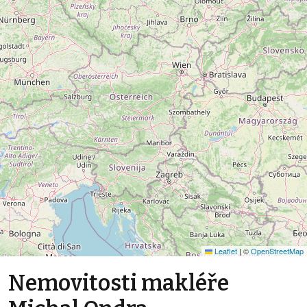
Leaflet
|
©
OpenStreetMap
Nemovitosti makléře