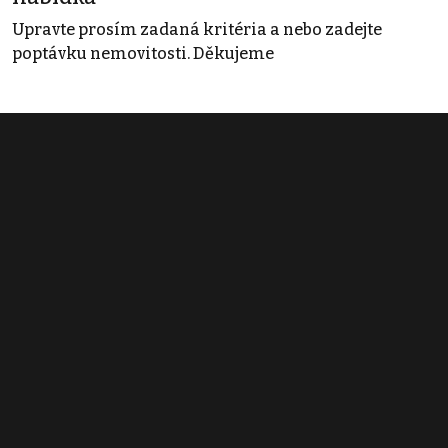
Upravte prosím zadaná kritéria a nebo zadejte
poptávku nemovitosti. Děkujeme
Obchodní podmínky
Pravidla inzerce
Ceník
Registrace
Kontakt
© 2022 - 2026 Copyright CZECH NEWS CENTER a.s. a dodavatelé
obsahu |
Autorská práva k publikovaným materiálům
|
Podmínky pro
užívání služby informační společnosti
|
Informace o zpracování
osobních údajů
|
Cookies
|
Nastavení soukromí
|
Vlastnická
struktura
|
Jednotné kontaktní místo / Single Point of Contact
|
Podat
oznámení