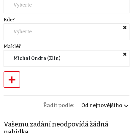
Vyberte
Kde?
Vyberte
Makléř
Michal Ondra (Zlín)
+
Řadit podle:
Od nejnovějšího
Vašemu zadání neodpovídá žádná
nabídka