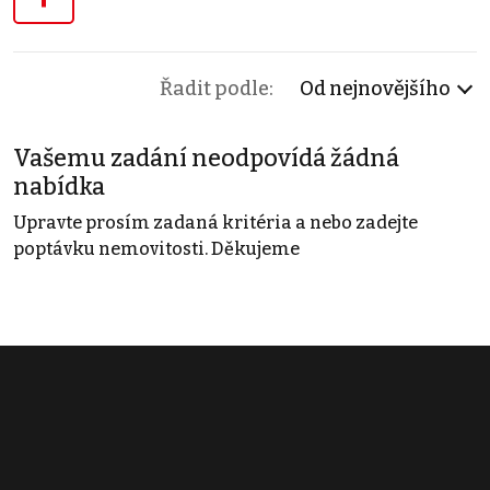
Řadit podle:
Od nejnovějšího
Vašemu zadání neodpovídá žádná
nabídka
Upravte prosím zadaná kritéria a nebo zadejte
poptávku nemovitosti. Děkujeme
Obchodní podmínky
Pravidla inzerce
Ceník
Registrace
Kontakt