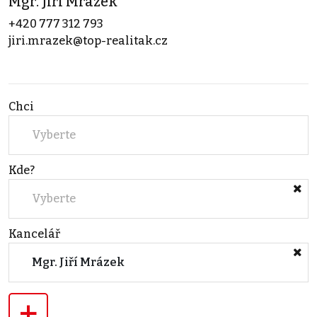
Mgr. Jiří Mrázek
+420 777 312 793
jiri.mrazek@top-realitak.cz
Chci
Vyberte
Kde?
Vyberte
Kancelář
Mgr. Jiří Mrázek
+