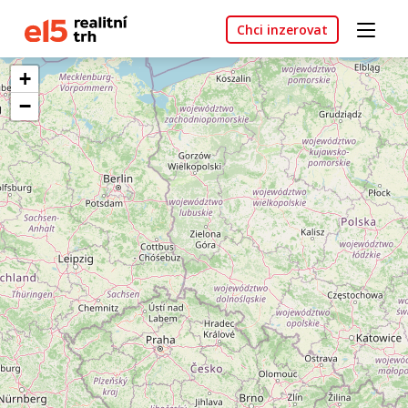
Chci inzerovat
+
−