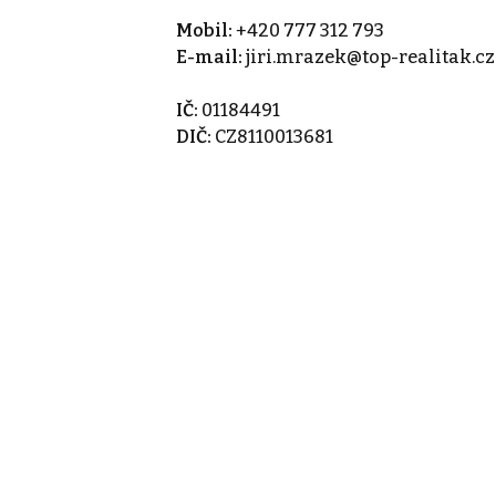
Mobil:
+420 777 312 793
E-mail:
jiri.mrazek@top-realitak.cz
IČ:
01184491
DIČ:
CZ8110013681