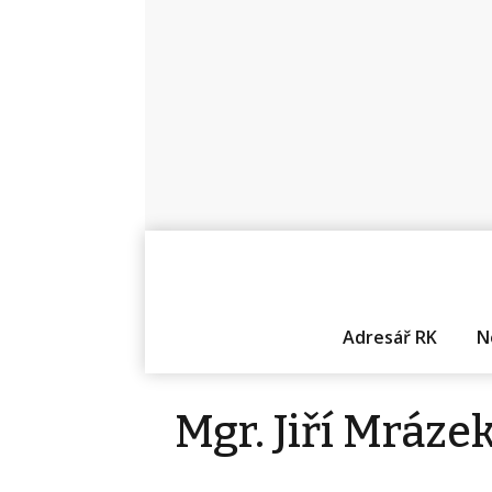
Adresář RK
N
Mgr. Jiří Mráze