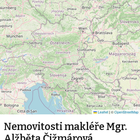
Leaflet
|
©
OpenStreetMap
Nemovitosti makléře Mgr.
Alžběta Čižmárová