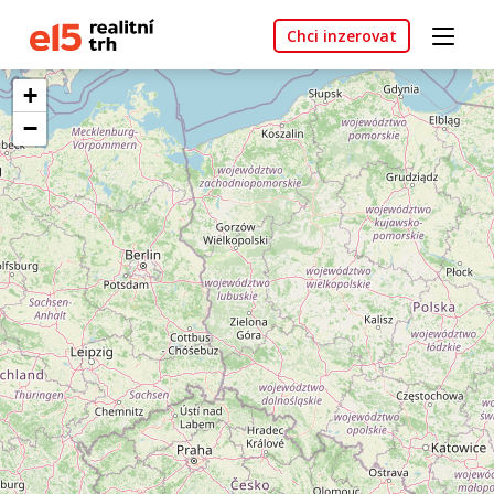
Chci inzerovat
+
−