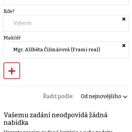
Kde?
Vyberte
Makléř
Mgr. Alžběta Čižmárová (Frami real)
+
Řadit podle:
Od nejnovějšího
Vašemu zadání neodpovídá žádná
nabídka