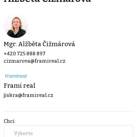
Mgr. Alžběta Čižmárová
+420 725 888 897
cizmarova@framireal.cz
Frami real
jiskra@framireal.cz
Chci
Vyberte