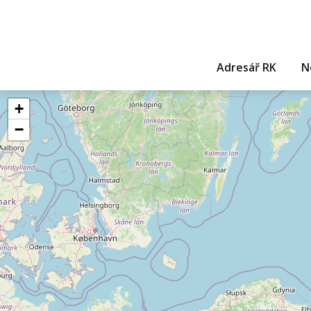
Adresář RK
N
+
−