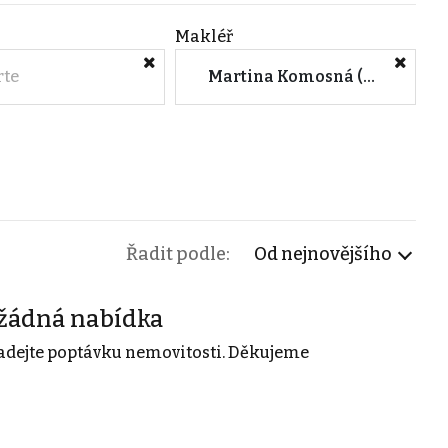
Makléř
rte
Martina Komosná (Praha 5 - Smíchov)
Řadit podle:
Od nejnovějšího
žádná nabídka
adejte poptávku nemovitosti. Děkujeme