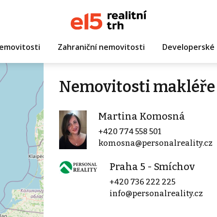
emovitosti
Zahraniční nemovitosti
Developerské 
Nemovitosti makléře
Martina Komosná
+420 774 558 501
komosna@personalreality.cz
Praha 5 - Smíchov
+420 736 222 225
info@personalreality.cz