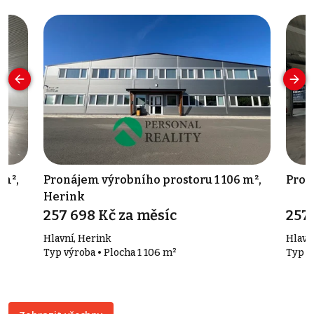
 m²,
Pronájem výrobního prostoru 1 106 m²,
Pron
Herink
257 698 Kč za měsíc
257 
Hlavní, Herink
Hlavn
Typ výroba • Plocha 1 106 m²
Typ s