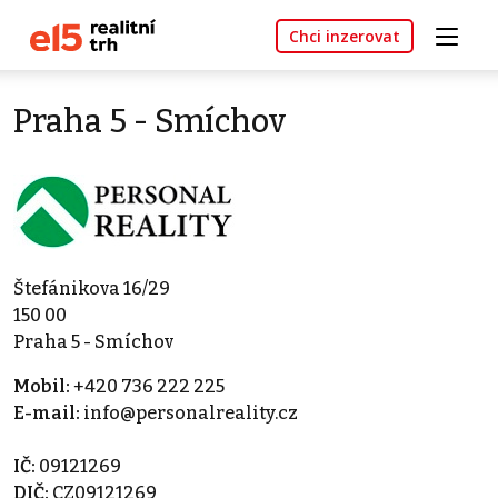
Chci inzerovat
Praha 5 - Smíchov
Štefánikova 16/29
150 00
Praha 5 - Smíchov
Mobil:
+420 736 222 225
E-mail:
info@personalreality.cz
IČ:
09121269
DIČ:
CZ09121269