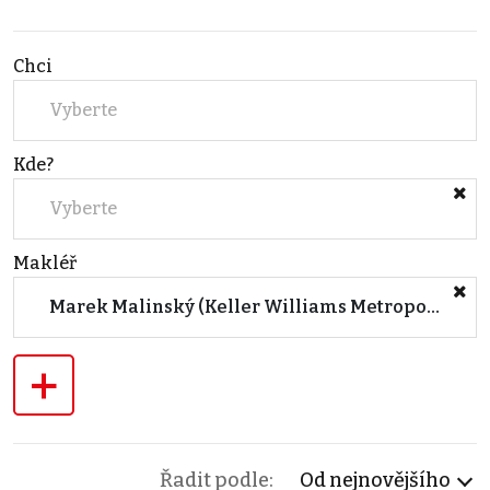
Chci
Vyberte
Kde?
Vyberte
Makléř
Marek Malinský (Keller Williams Metropolitan)
+
Řadit podle:
Od nejnovějšího