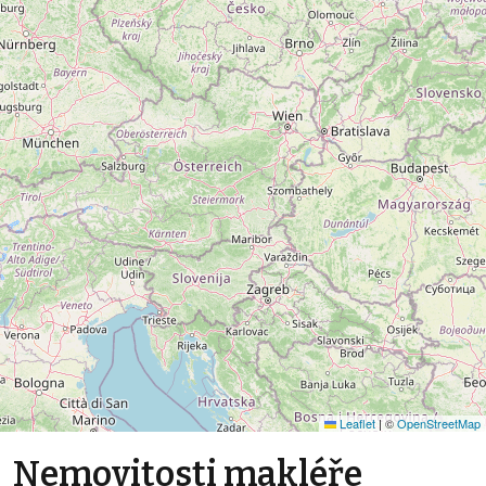
Leaflet
|
©
OpenStreetMap
Nemovitosti makléře