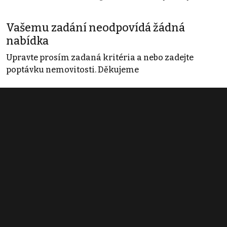
Vašemu zadání neodpovídá žádná
nabídka
Upravte prosím zadaná kritéria a nebo zadejte
poptávku nemovitosti. Děkujeme
Obchodní podmínky
Pravidla inzerce
Ceník
Registrace
Kontakt
© 2022 - 2026 Copyright CZECH NEWS CENTER a.s. a dodavatelé
obsahu |
Autorská práva k publikovaným materiálům
|
Podmínky pro
užívání služby informační společnosti
|
Informace o zpracování