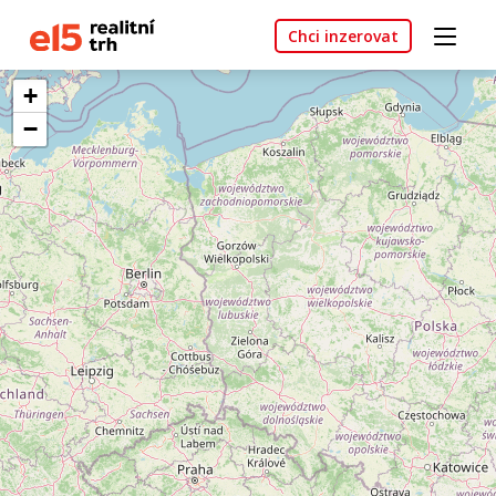
Chci inzerovat
+
−