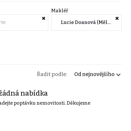
Makléř
rte
Lucie Doanová (Mělník)
Řadit podle:
Od nejnovějšího
žádná nabídka
adejte poptávku nemovitosti. Děkujeme