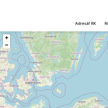
Adresář RK
N
+
−