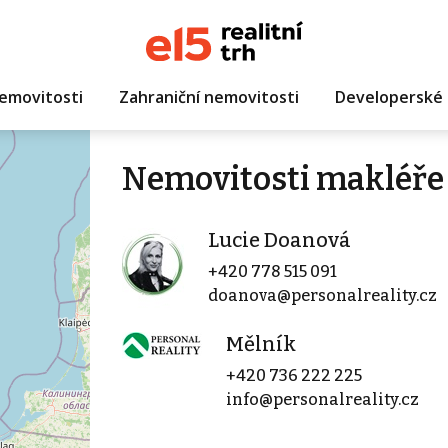
emovitosti
Zahraniční nemovitosti
Developerské 
Nemovitosti makléře
Lucie Doanová
+420 778 515 091
doanova@personalreality.cz
Mělník
+420 736 222 225
info@personalreality.cz