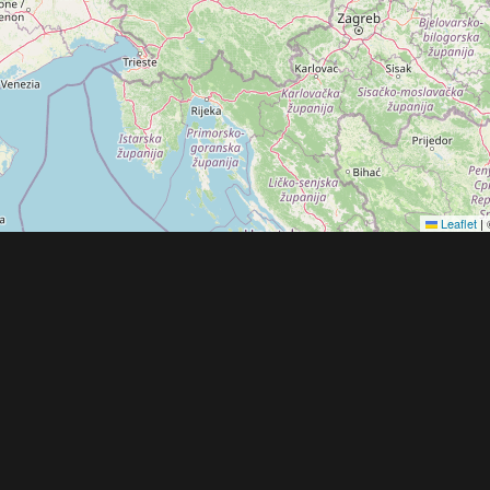
Leaflet
|
Obchodní 
© 2022 - 2026 Copyright CZECH NEWS CENT
společnosti
|
Informace o zpracování osobníc