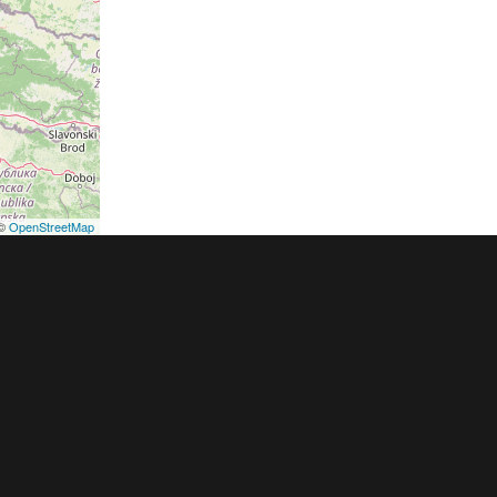
©
OpenStreetMap
podmínky
Pravidla inzerce
Ceník
Registrace
ER a.s. a dodavatelé obsahu |
Autorská práva k publikovaným materiálů
h údajů
|
Cookies
|
Nastavení soukromí
|
Vlastnická struktura
|
Jednotné k
oznámení