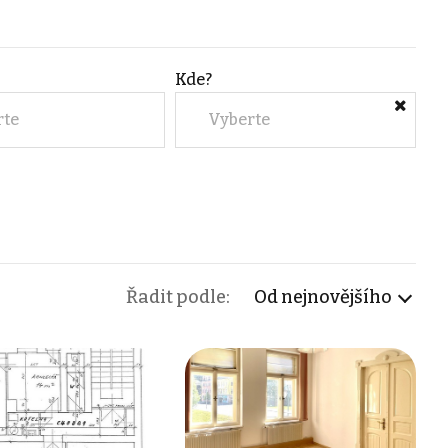
Kde?
rte
Vyberte
Řadit podle:
Od nejnovějšího