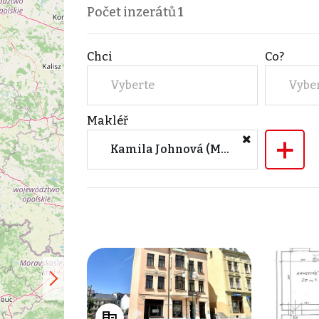
Počet inzerátů
1
Chci
Co?
Vyberte
Vybe
Makléř
+
Kamila Johnová (M&M reality)