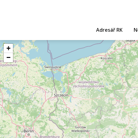
Adresář RK
N
+
−