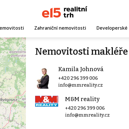
emovitosti
Zahraniční nemovitosti
Developerské 
Nemovitosti makléře
Kamila Johnová
+420 296 399 006
info@mmreality.cz
M&M reality
+420 296 399 006
info@mmreality.cz