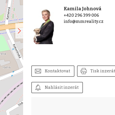
Kamila Johnová
+420 296 399 006
info@mmreality.cz
Kontaktovat
Tisk inzerá
Nahlásit inzerát