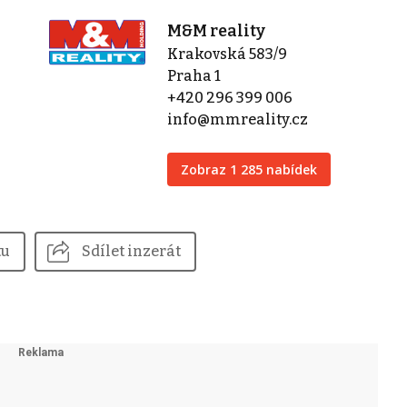
M&M reality
Krakovská 583/9
Praha 1
+420 296 399 006
info@mmreality.cz
Zobraz 1 285 nabídek
tu
Sdílet inzerát