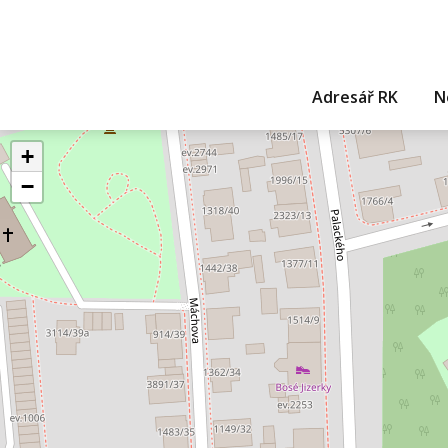
Adresář RK
N
+
−