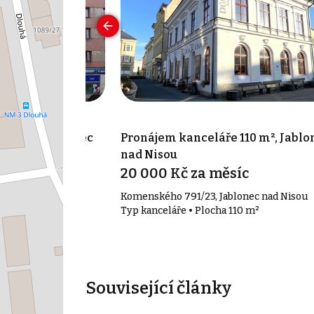
 91 m², Jablonec
Pronájem kanceláře 110 m², Jablo
nad Nisou
íc
20 000 Kč za měsíc
onec nad Nisou
Komenského 791/23, Jablonec nad Nisou
91 m²
Typ kanceláře • Plocha 110 m²
Související články