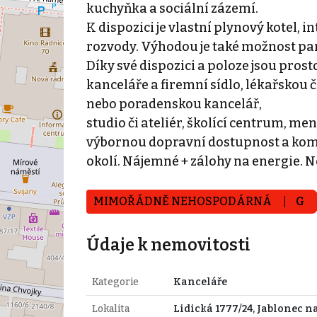
kuchyňka a sociální zázemí.
K dispozici je vlastní plynový kotel,
rozvody. Výhodou je také možnost par
Díky své dispozici a poloze jsou pros
kanceláře a firemní sídlo, lékařskou 
nebo poradenskou kancelář,
studio či ateliér, školící centrum, me
výbornou dopravní dostupnost a kom
okolí. Nájemné + zálohy na energie. N
MIMOŘÁDNĚ NEHOSPODÁRNÁ
G
Údaje k nemovitosti
Kategorie
Kanceláře
Lokalita
Lidická 1777/24, Jablonec n