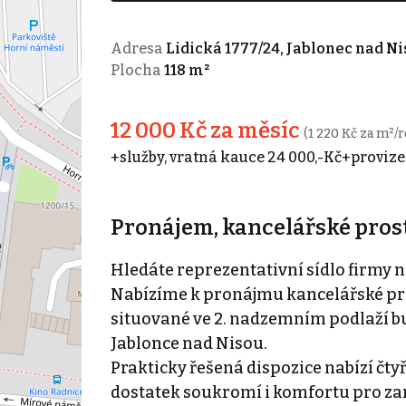
Adresa
Lidická 1777/24, Jablonec nad Ni
Plocha
118 m²
12 000 Kč za měsíc
(1 220 Kč za m²/r
+služby, vratná kauce 24 000,-Kč+provize
Pronájem, kancelářské prosto
Hledáte reprezentativní sídlo firmy 
Nabízíme k pronájmu kancelářské pro
situované ve 2. nadzemním podlaží bu
Jablonce nad Nisou.
Prakticky řešená dispozice nabízí čty
dostatek soukromí i komfortu pro zam