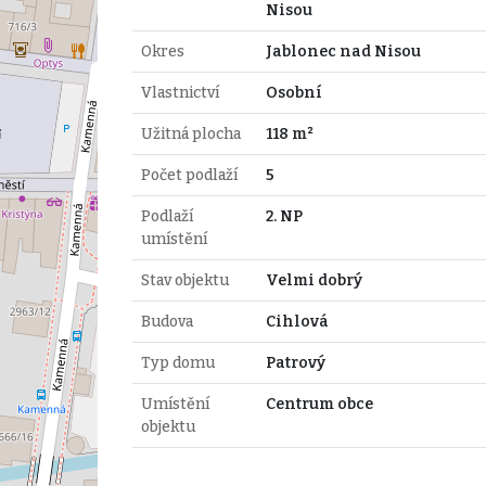
Nisou
Okres
Jablonec nad Nisou
Vlastnictví
Osobní
Užitná plocha
118 m²
Počet podlaží
5
Podlaží
2. NP
umístění
Stav objektu
Velmi dobrý
Budova
Cihlová
Typ domu
Patrový
Umístění
Centrum obce
objektu