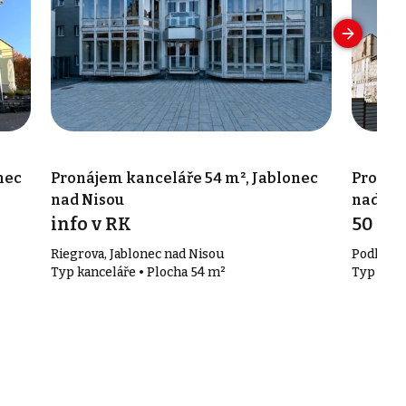
nec
Pronájem kanceláře 54 m², Jablonec
Pronáj
nad Nisou
nad Ni
info v RK
50 Kč
Riegrova, Jablonec nad Nisou
Podhorsk
Typ kanceláře • Plocha 54 m²
Typ kanc