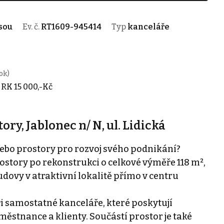
sou
Ev. č.
RT1609-945414
Typ
kanceláře
ok)
 RK 15 000,-Kč
ry, Jablonec n/ N, ul. Lidická
nebo prostory pro rozvoj svého podnikání?
story po rekonstrukci o celkové výměře 118 m²,
dovy v atraktivní lokalitě přímo v centru
ři samostatné kanceláře, které poskytují
ěstnance a klienty. Součástí prostor je také