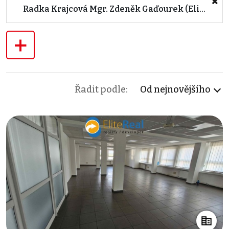
Radka Krajcová Mgr. Zdeněk Gaďourek (Elite real service s.r.o.)
+
Řadit podle:
Od nejnovějšího