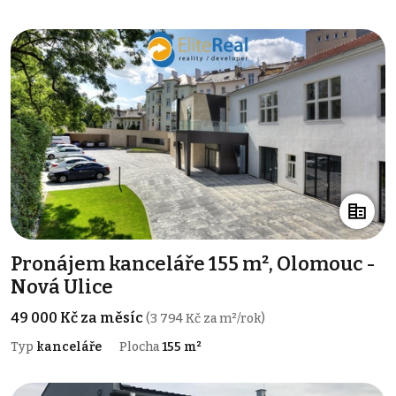
Pronájem kanceláře 155 m², Olomouc -
Nová Ulice
49 000 Kč za měsíc
(3 794 Kč za m²/rok)
Typ
kanceláře
Plocha
155 m²