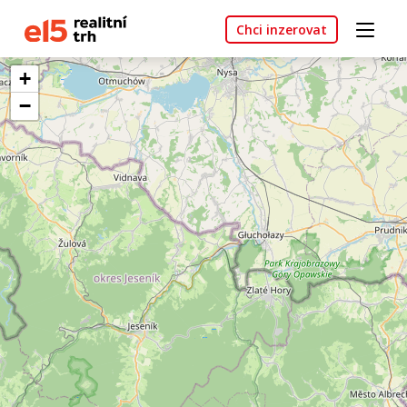
Chci inzerovat
+
−