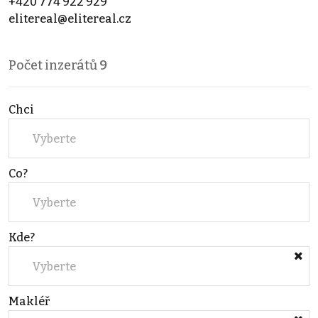
+420 774 922 929
elitereal@elitereal.cz
Počet inzerátů
9
Chci
Vyberte
Co?
Vyberte
Kde?
Vyberte
Makléř