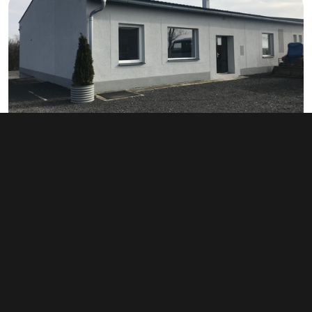
Pronájem komerční nemovitosti 237
m², Tovačov I-Město
40 000 Kč za měsíc
(2 025 Kč za m²/rok)
Typ
ostatní komerční nemovitosti
Plocha
237 m²