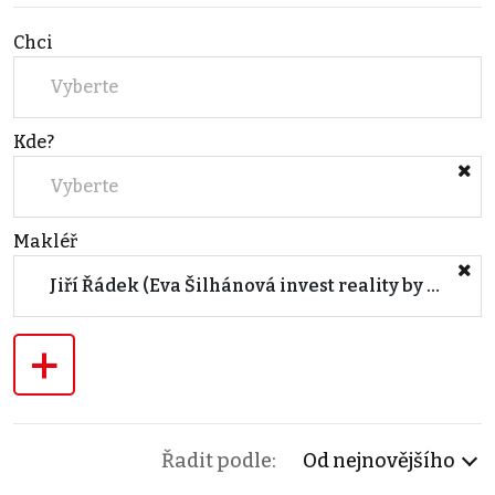
Chci
Vyberte
Kde?
Vyberte
Makléř
Jiří Řádek (Eva Šilhánová invest reality by Keller Williams)
+
Řadit podle:
Od nejnovějšího