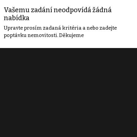
Vašemu zadání neodpovídá žádná
nabídka
Upravte prosím zadaná kritéria a nebo zadejte
poptávku nemovitosti. Děkujeme
Obchodní podmínky
Pravidla inzerce
Ceník
Registrace
Kontakt
© 2022 - 2026 Copyright CZECH NEWS CENTER a.s. a dodavatelé
obsahu |
Autorská práva k publikovaným materiálům
|
Podmínky pro
užívání služby informační společnosti
|
Informace o zpracování
osobních údajů
|
Cookies
|
Nastavení soukromí
|
Vlastnická