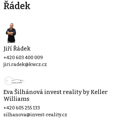
Řádek
Jiří Řádek
+420 603 400 009
jiri.radek@kwcz.cz
Eva Šilhánová invest reality by Keller
Williams
+420 605 255 133
silhanova@invest-reality.cz