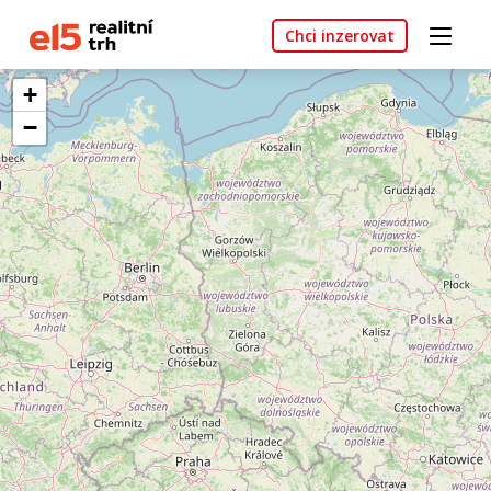
Chci inzerovat
+
−