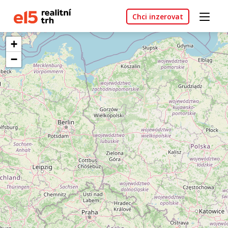
Chci inzerovat
+
−