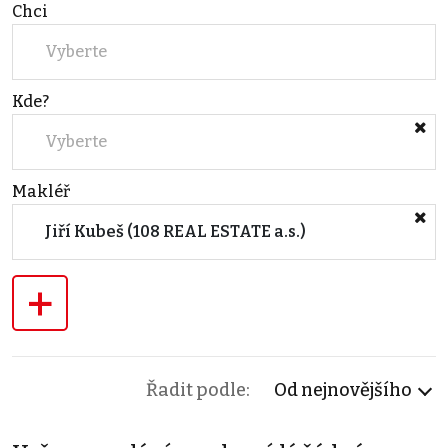
Chci
Vyberte
Kde?
Vyberte
Makléř
Jiří Kubeš (108 REAL ESTATE a.s.)
+
Řadit podle:
Od nejnovějšího