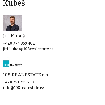
Kubeš
Jiří Kubeš
+420 774 959 402
jiri.kubes@108realestate.cz
108 REAL ESTATE a.s.
+420 721 733 733
info@108realestate.cz