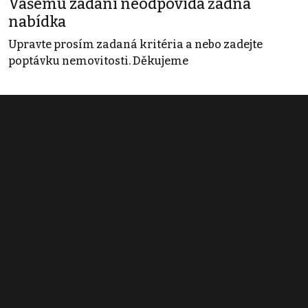
Vašemu zadání neodpovídá žádná
nabídka
Upravte prosím zadaná kritéria a nebo zadejte
poptávku nemovitosti. Děkujeme
Obchodní podmínky
Pravidla inzerce
Ceník
Registrace
Kontakt
© 2022 - 2026 Copyright CZECH NEWS CENTER a.s. a dodavatelé
obsahu |
Autorská práva k publikovaným materiálům
|
Podmínky pro
užívání služby informační společnosti
|
Informace o zpracování
osobních údajů
|
Cookies
|
Nastavení soukromí
|
Vlastnická
struktura
|
Jednotné kontaktní místo / Single Point of Contact
|
Podat
oznámení