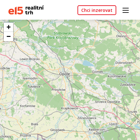
Chci inzerovat
+
−