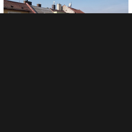
Prodej činžovního domu 150 m²,
Ostrava - Mariánské Hory a Hulváky
11 990 000 Kč
(79 933 Kč za m²)
Typ
činžovní domy
Plocha
150 m²