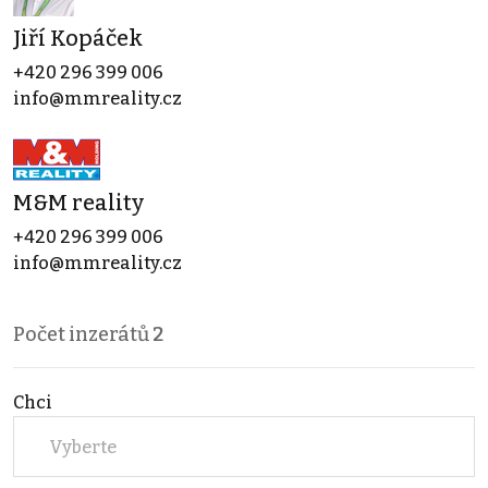
Jiří Kopáček
+420 296 399 006
info@mmreality.cz
M&M reality
+420 296 399 006
info@mmreality.cz
Počet inzerátů
2
Chci
Vyberte