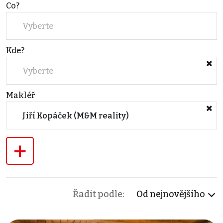
Co?
Vyberte
Kde?
Vyberte
Makléř
Jiří Kopáček (M&M reality)
+
Řadit podle:
Od nejnovějšího