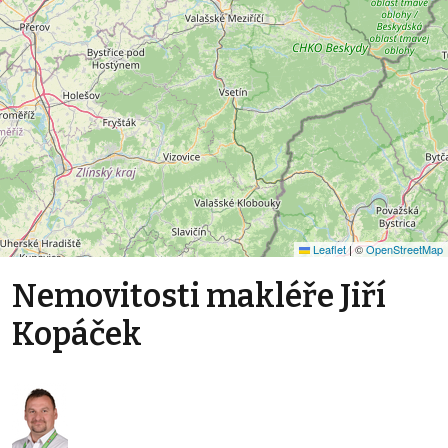
Leaflet
|
©
OpenStreetMap
Nemovitosti makléře Jiří
Kopáček