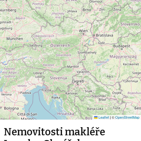
Leaflet
|
©
OpenStreetMap
Nemovitosti makléře