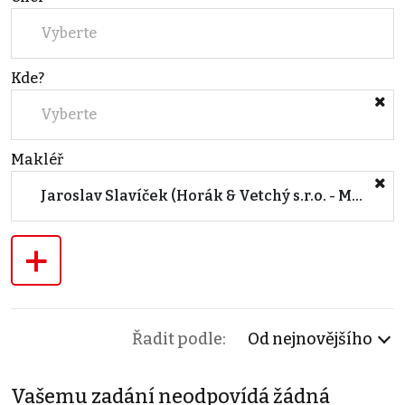
Vyberte
Kde?
Vyberte
Makléř
Jaroslav Slavíček (Horák & Vetchý s.r.o. - Moravské Budějovice)
+
Řadit podle:
Od nejnovějšího
Vašemu zadání neodpovídá žádná