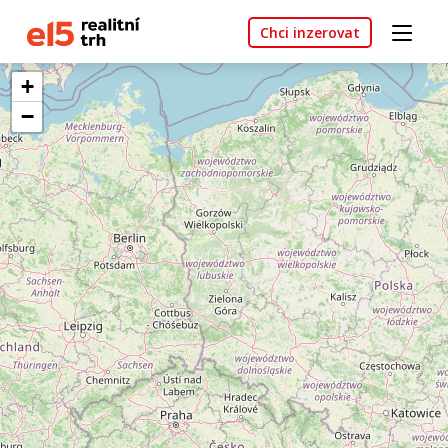
Chci inzerovat
+
−