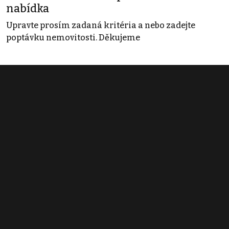
nabídka
Upravte prosím zadaná kritéria a nebo zadejte
poptávku nemovitosti. Děkujeme
Obchodní podmínky
Pravidla inzerce
Ceník
Registrace
Kontakt
© 2022 - 2026 Copyright CZECH NEWS CENTER a.s. a dodavatelé
obsahu |
Autorská práva k publikovaným materiálům
|
Podmínky pro
užívání služby informační společnosti
|
Informace o zpracování
osobních údajů
|
Cookies
|
Nastavení soukromí
|
Vlastnická
struktura
|
Jednotné kontaktní místo / Single Point of Contact
|
Podat
oznámení