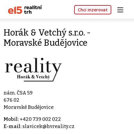
Chci inzerovat
Horák & Vetchý s.r.o. -
Moravské Budějovice
nám. ČSA 59
676 02
Moravské Budějovice
Mobil:
+420 739 002 022
E-mail:
slavicek@hvreality.cz