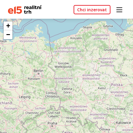
Chci inzerovat
+
−