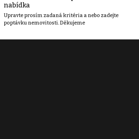
nabídka
Upravte prosím zadaná kritéria a nebo zadejte
poptávku nemovitosti. Děkujeme
Obchodní podmínky
Pravidla inzerce
Ceník
Registrace
Kontakt
© 2022 - 2026 Copyright CZECH NEWS CENTER a.s. a dodavatelé
obsahu |
Autorská práva k publikovaným materiálům
|
Podmínky pro
užívání služby informační společnosti
|
Informace o zpracování
osobních údajů
|
Cookies
|
Nastavení soukromí
|
Vlastnická
struktura
|
Jednotné kontaktní místo / Single Point of Contact
|
Podat
oznámení