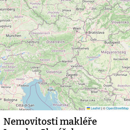
Leaflet
|
©
OpenStreetMap
Nemovitosti makléře