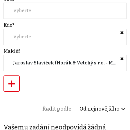
Vyberte
Kde?
Vyberte
Makléř
Jaroslav Slavíček (Horák & Vetchý s.r.o. - Moravské Budějovice)
+
Řadit podle:
Od nejnovějšího
Vašemu zadání neodpovídá žádná