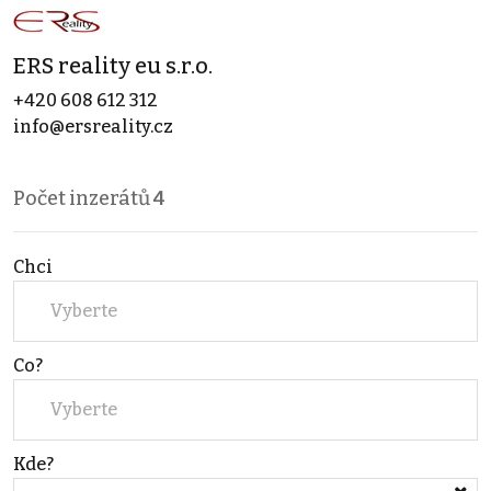
ERS reality eu s.r.o.
+420 608 612 312
info@ersreality.cz
Počet inzerátů
4
Chci
Vyberte
Co?
Vyberte
Kde?