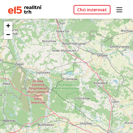
Chci inzerovat
+
−