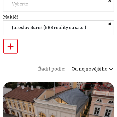
Vyberte
Makléř
Jaroslav Bureš (ERS reality eu s.r.o.)
+
Řadit podle:
Od nejnovějšího