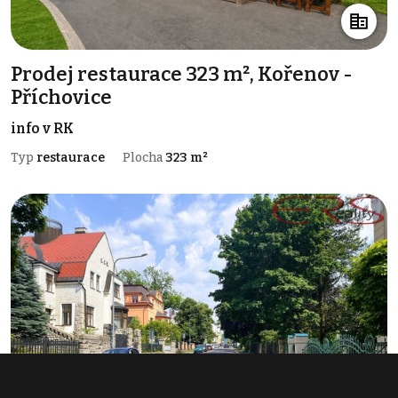
Prodej restaurace 323 m², Kořenov -
Příchovice
info v RK
Typ
restaurace
Plocha
323 m²