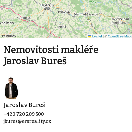
Leaflet
|
©
OpenStreetMap
Nemovitosti makléře
Jaroslav Bureš
Jaroslav Bureš
+420 720 209 500
jbures@ersreality.cz