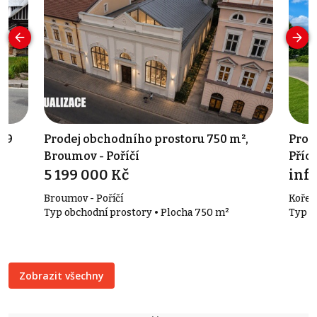
269
Prodej obchodního prostoru 750 m²,
Prod
Broumov - Poříčí
Příc
5 199 000 Kč
info
Broumov - Poříčí
Kořen
Typ obchodní prostory • Plocha 750 m²
Typ r
Zobrazit všechny