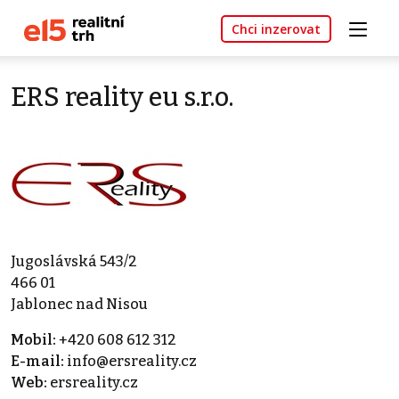
Chci inzerovat
ERS reality eu s.r.o.
Jugoslávská 543/2
466 01
Jablonec nad Nisou
Mobil:
+420 608 612 312
E-mail:
info@ersreality.cz
Web:
ersreality.cz