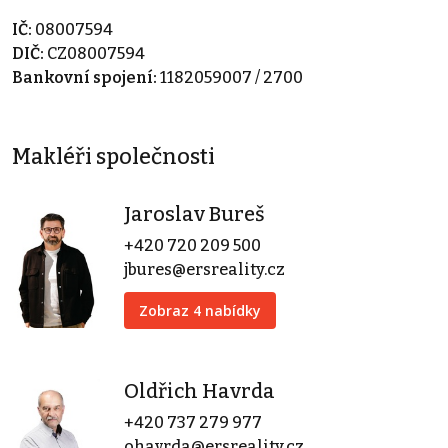
IČ:
08007594
DIČ:
CZ08007594
Bankovní spojení:
1182059007 / 2700
Makléři společnosti
Jaroslav Bureš
+420 720 209 500
jbures@ersreality.cz
Zobraz 4 nabídky
Oldřich Havrda
+420 737 279 977
ohavrda@ersreality.cz