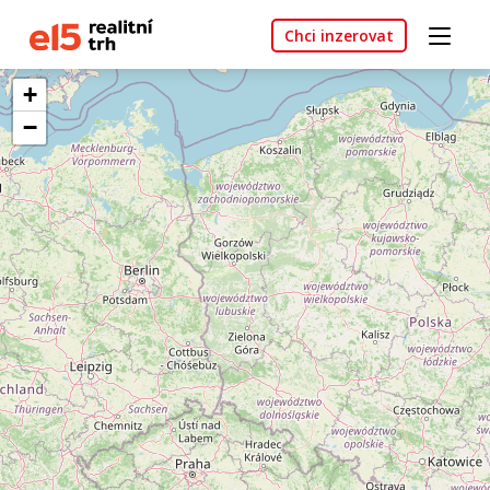
Chci inzerovat
+
−