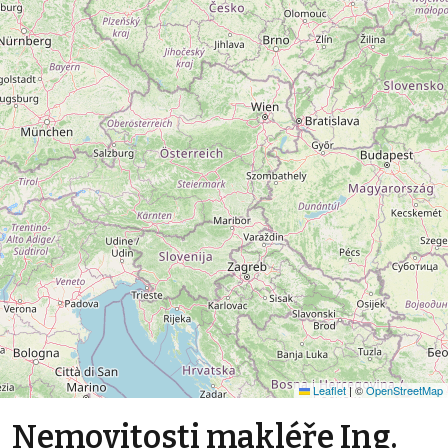
Leaflet
|
©
OpenStreetMap
Nemovitosti makléře Ing.