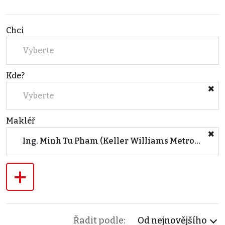
Chci
Vyberte
Kde?
Vyberte
Makléř
Ing. Minh Tu Pham (Keller Williams Metropolitan)
+
Řadit podle:
Od nejnovějšího