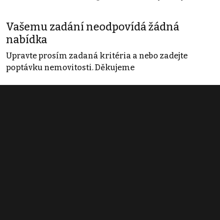
Vašemu zadání neodpovídá žádná
nabídka
Upravte prosím zadaná kritéria a nebo zadejte
poptávku nemovitosti. Děkujeme
Obchodní podmínky
Pravidla inzerce
Ceník
Registrace
Kontakt
© 2022 - 2026 Copyright CZECH NEWS CENTER a.s. a dodavatelé
obsahu |
Autorská práva k publikovaným materiálům
|
Podmínky pro
užívání služby informační společnosti
|
Informace o zpracování