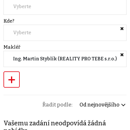
Vyberte
Kde?
Vyberte
Makléř
Ing. Martin Styblík (REALITY PRO TEBE s.r.o.)
+
Řadit podle:
Od nejnovějšího
Vašemu zadání neodpovídá žádná