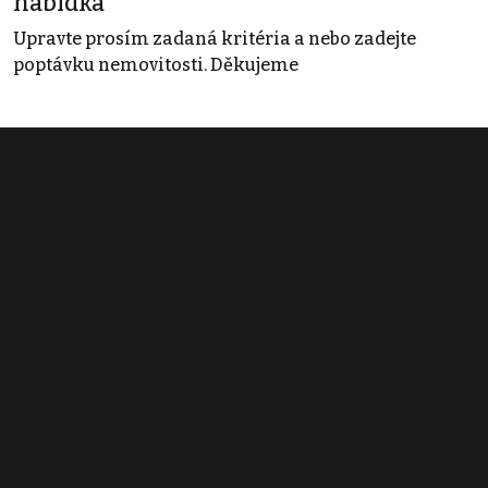
nabídka
Upravte prosím zadaná kritéria a nebo zadejte
poptávku nemovitosti. Děkujeme
Obchodní podmínky
Pravidla inzerce
Ceník
Registrace
Kontakt
© 2022 - 2026 Copyright CZECH NEWS CENTER a.s. a dodavatelé
obsahu |
Autorská práva k publikovaným materiálům
|
Podmínky pro
užívání služby informační společnosti
|
Informace o zpracování
osobních údajů
|
Cookies
|
Nastavení soukromí
|
Vlastnická
struktura
|
Jednotné kontaktní místo / Single Point of Contact
|
Podat
oznámení