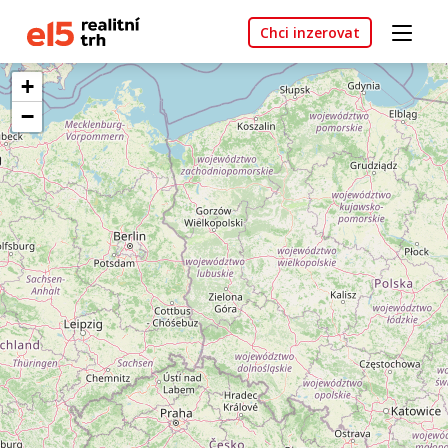
Chci inzerovat
+
−