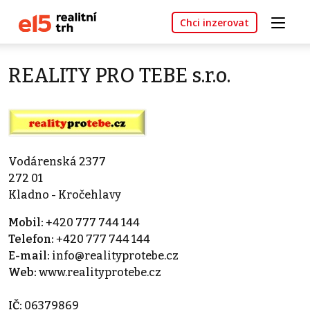
Chci inzerovat
REALITY PRO TEBE s.r.o.
Vodárenská 2377
272 01
Kladno - Kročehlavy
Mobil:
+420 777 744 144
Telefon:
+420 777 744 144
E-mail:
info@realityprotebe.cz
Web:
www.realityprotebe.cz
IČ:
06379869