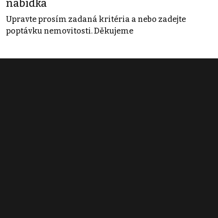
nabídka
Upravte prosím zadaná kritéria a nebo zadejte
poptávku nemovitosti. Děkujeme
Obchodní podmínky
Pravidla inzerce
Ceník
Registrace
Kontakt
© 2022 - 2026 Copyright CZECH NEWS CENTER a.s. a dodavatelé
obsahu |
Autorská práva k publikovaným materiálům
|
Podmínky pro
užívání služby informační společnosti
|
Informace o zpracování
osobních údajů
|
Cookies
|
Nastavení soukromí
|
Vlastnická
struktura
|
Jednotné kontaktní místo / Single Point of Contact
|
Podat
oznámení