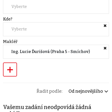
Vyberte
Kde?
Vyberte
Makléř
Ing. Lucie Ďurišová (Praha 5 - Smíchov)
+
Řadit podle:
Od nejnovějšího
Vašemu zadání neodpovídá žádná