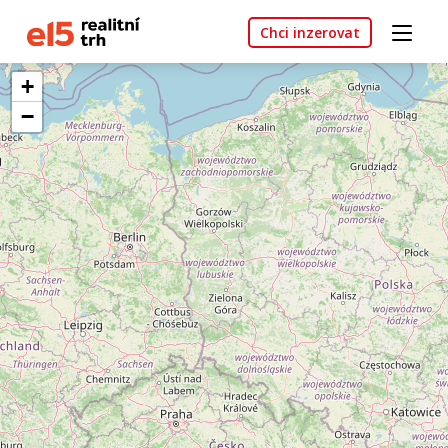
Chci inzerovat
+
−