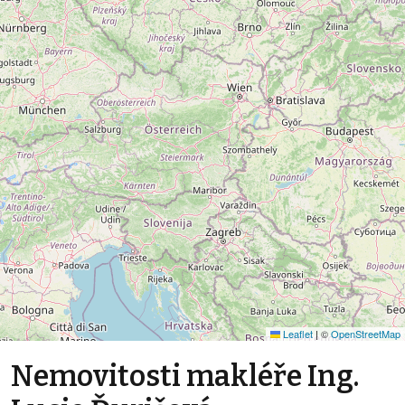
Leaflet
|
©
OpenStreetMap
Nemovitosti makléře Ing.