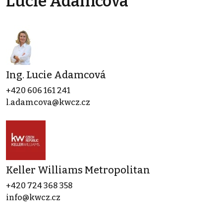
Lucie Adamcová
Ing. Lucie Adamcová
+420 606 161 241
l.adamcova@kwcz.cz
Keller Williams Metropolitan
+420 724 368 358
info@kwcz.cz