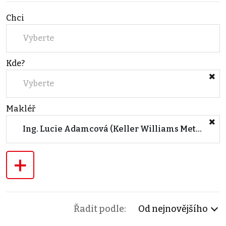
Chci
Vyberte
Kde?
Vyberte
Makléř
Ing. Lucie Adamcová (Keller Williams Metropolitan)
+
Řadit podle:
Od nejnovějšího