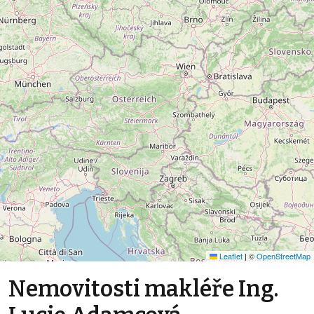
Leaflet
|
©
OpenStreetMap
Nemovitosti makléře Ing.