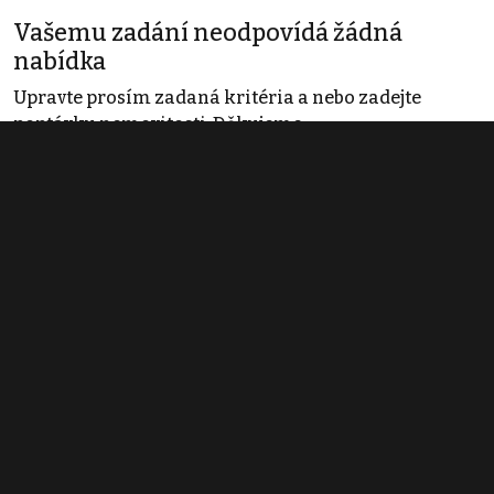
Vašemu zadání neodpovídá žádná
nabídka
Upravte prosím zadaná kritéria a nebo zadejte
poptávku nemovitosti. Děkujeme
Obchodní podmínky
Pravidla inzerce
Ceník
Registrace
Kontakt
© 2022 - 2026 Copyright CZECH NEWS CENTER a.s. a dodavatelé
obsahu |
Autorská práva k publikovaným materiálům
|
Podmínky pro
užívání služby informační společnosti
|
Informace o zpracování
osobních údajů
|
Cookies
|
Nastavení soukromí
|
Vlastnická
struktura
|
Jednotné kontaktní místo / Single Point of Contact
|
Podat