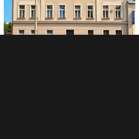
Prodej činžovního domu 908 m², Praha
- Strašnice
88 000 000 Kč
(96 916 Kč za m²)
Typ
činžovní domy
Plocha
908 m²