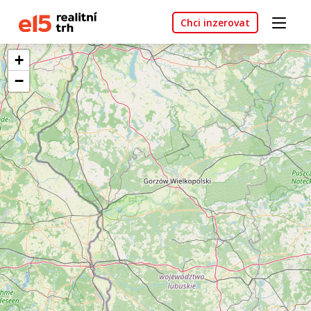
Chci inzerovat
+
−