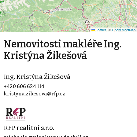
Leaflet
|
©
OpenStreetMap
Nemovitosti makléře Ing.
Kristýna Žikešová
Ing. Kristýna Žikešová
+420 606 624 114
kristyna.zikesova@rfp.cz
RFP realitní s.r.o.