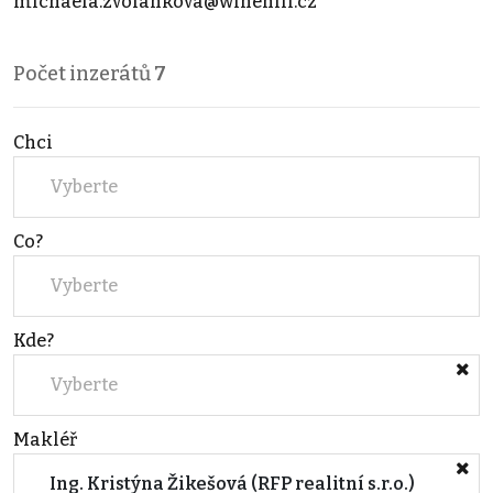
michaela.zvolankova@winehill.cz
Počet inzerátů
7
Chci
Vyberte
Co?
Vyberte
Kde?
Vyberte
Makléř
Ing. Kristýna Žikešová (RFP realitní s.r.o.)