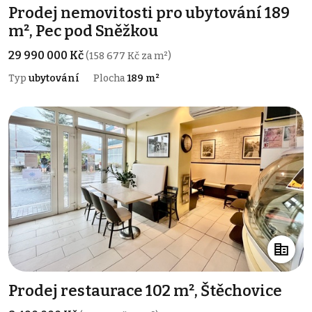
Prodej nemovitosti pro ubytování 189
m², Pec pod Sněžkou
29 990 000 Kč
(158 677 Kč za m²)
Typ
ubytování
Plocha
189 m²
Prodej restaurace 102 m², Štěchovice