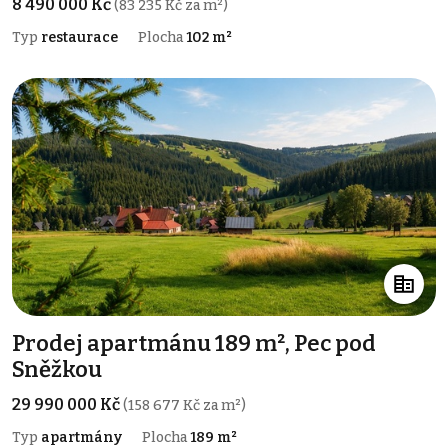
8 490 000 Kč
(83 235 Kč za m²)
Typ
restaurace
Plocha
102 m²
Prodej apartmánu 189 m², Pec pod
Sněžkou
29 990 000 Kč
(158 677 Kč za m²)
Typ
apartmány
Plocha
189 m²