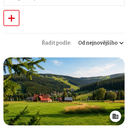
+
Řadit podle:
Od nejnovějšího