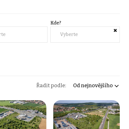
Kde?
rte
Vyberte
Řadit podle:
Od nejnovějšího