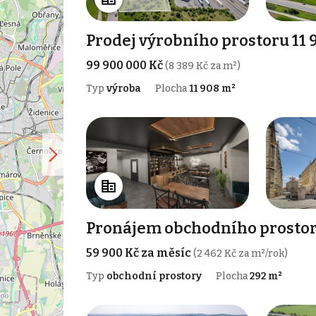
Prodej výrobního prostoru 11 
99 900 000 Kč
(8 389 Kč za m²)
Typ
výroba
Plocha
11 908 m²
Pronájem obchodního prostor
59 900 Kč za měsíc
(2 462 Kč za m²/rok)
Typ
obchodní prostory
Plocha
292 m²