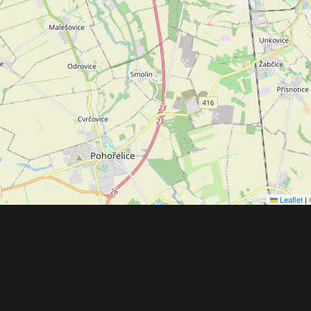
Leaflet
|
Obchodní 