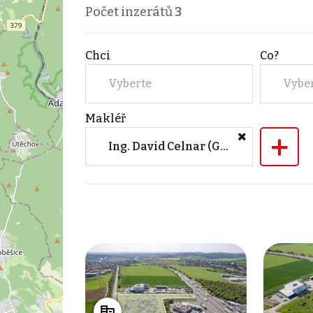
Počet inzerátů
3
Chci
Co?
Vyberte
Vybe
Makléř
+
Ing. David Celnar (GAUTE, a.s. - realitní kancelář)