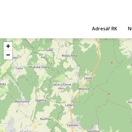
Adresář RK
N
+
−