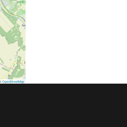
©
OpenStreetMap
podmínky
Pravidla inzerce
Ceník
Registrace