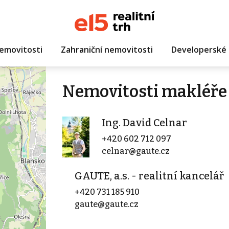
emovitosti
Zahraniční nemovitosti
Developerské 
Nemovitosti makléře 
Ing. David Celnar
+420 602 712 097
celnar@gaute.cz
GAUTE, a.s. - realitní kancelář
+420 731 185 910
gaute@gaute.cz