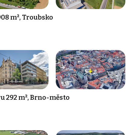
908 m², Troubsko
u 292 m², Brno-město